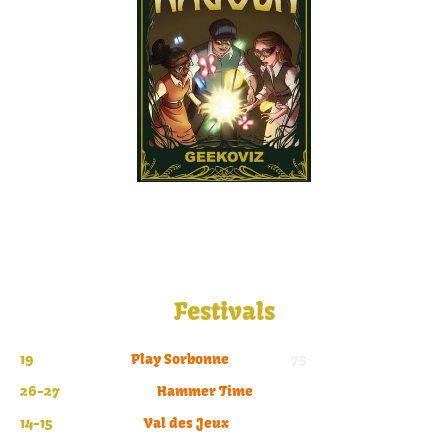
Festivals
19
SEPTEMBRE
-
Play Sorbonne
-
Paris -
75
26-27
SEPTEMBRE
-
Hammer Time
-
Lomme - 59
14-15
NOVEMBRE
-
Val des Jeux
-
Serris- 77