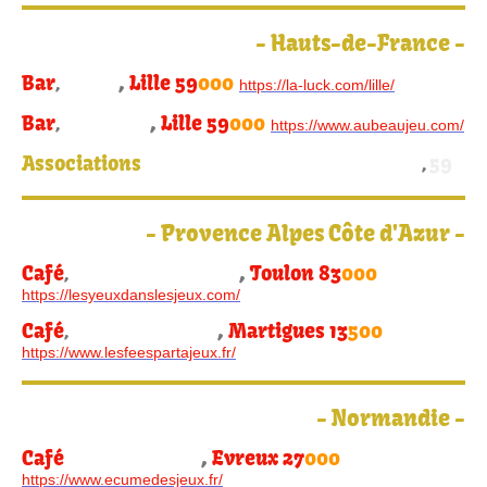
-
Hauts-de-France
-
Bar
,
Lille 59
000
,
La Luck
https://la-luck.com/lille/
Bar
,
Lille 59
000
,
Au beau jeu
https://www.aubeaujeu.com/
Associations
membres collectif LUDINORD
59
,
-
Provence Alpes Côte d'Azur -
Café
,
Toulon 83
000
,
Les Yeux dans les Jeux
https://lesyeuxdanslesjeux.com/
Café
,
Martigues 13
500
,
Les Fées Parta'Jeux
https://www.lesfeespartajeux.fr/
-
Normandie
-
Café
,
Evreux 27
000
,
L'écume des Jeux
https://www.ecumedesjeux.fr/