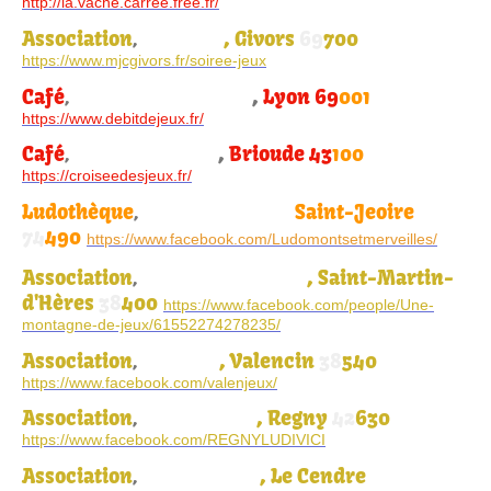
http://la.vache.carree.free.fr/
Association
, Givors
69
700
,
MJC Givors
https://www.mjcgivors.fr/soiree-jeux
Café
,
Lyon 69
001
,
Moi j'm'en fous je triche
https://www.debitdejeux.fr/
Café
,
Brioude 43
100
,
La Croisée des Jeux
https://croiseedesjeux.fr/
Ludothèque
Saint-Jeoire
,
Monts et Merveilles
74
490
https://www.facebook.com/Ludomontsetmerveilles/
Association
, Saint-Martin-
,
Une montagne de jeux
d'Hères
38
400
https://www.facebook.com/people/Une-
montagne-de-jeux/61552274278235/
Association
, Valencin
38
540
,
Valen'jeux
https://www.facebook.com/valenjeux/
Association
, Regny
42
630
,
Regny Ludi Vici
https://www.facebook.com/REGNYLUDIVICI
Association
, Le Cendre
,
Oppidum du jeu