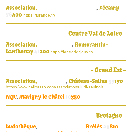
Association,
,
Fécamp
La Jurande des conte-brume
76
400
https://jurande.fr/
-
Centre Val de Loire
-
Association,
,
Romorantin-
L'Antre des Jeux
Lanthenay
41
200
https://lantredesjeux.fr/
-
Grand Est
-
Association,
,
Château-Salins
57
170
Ludi'Saulnois
https://www.helloasso.com/associations/ludi-saulnois
MJC
Marigny le Châtel
10
350
,
-
Bretagne -
Ludothèque
Brélès
29
810
,
Château de Kergroadez