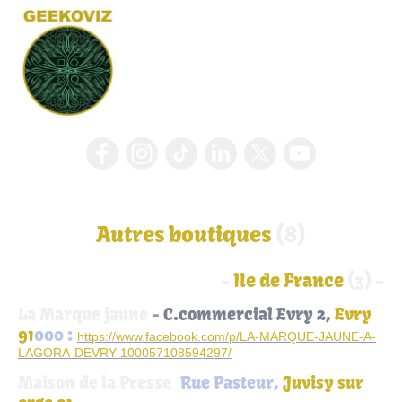
Autres boutiques
(8)
-
Ile de France
(3) -
La Marque jaune
-
C.commercial Evry 2,
Evry
91
000 :
https://www.facebook.com/p/LA-MARQUE-JAUNE-A-
LAGORA-DEVRY-100057108594297/
Maison de la Presse
,
Rue Pasteur,
Juvisy sur