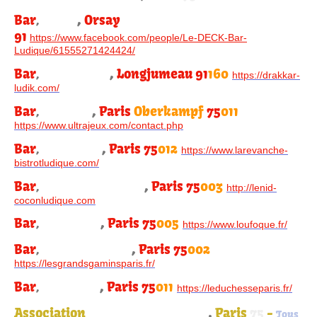
Bar
,
Orsay
,
Le Deck
91
https://www.facebook.com/people/Le-DECK-Bar-
Ludique/61555271424424/
Bar
,
Longjumeau 91
160
,
Drakkar Ludik
https://drakkar-
ludik.com/
Bar
,
Paris
Oberkampf
75
011
,
Ultra Jeux
https://www.ultrajeux.com/contact.php
Bar
,
Paris 75
012
,
La Revanche
https://www.larevanche-
bistrotludique.com/
Bar
,
Paris 75
003
,
Le Nid-cocon ludique
http://lenid-
coconludique.com
Bar
,
Paris 75
005
,
Le Loufoque
https://www.loufoque.fr/
Bar
,
Paris
75
002
,
Les Grands gamins
https://lesgrandsgaminsparis.fr/
Bar
,
Paris 75
011
,
Le Duchesse
https://leduchesseparis.fr/
Association
La Boîte à chimères
,
Paris
75
-
Tous