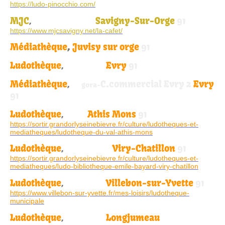
https://ludo-pinocchio.com/
MJC
Savigny-Sur-Orge
91
,
François Rabelais
https://www.mjcsavigny.net/la-cafet/
Médiathèque
,
Juvisy sur orge
91
Ludothèque
Evry
91
,
Municipale
Médiathèque
C.commercial Evry 2
Evry
,
L'A
gora-
91
Ludothèque
Athis Mons
91
,
Le Val
https://sortir.grandorlyseinebievre.fr/culture/ludotheques-et-
mediatheques/ludotheque-du-val-athis-mons
Ludothèque
Viry-Chatillon
91
,
Emile Bayard
https://sortir.grandorlyseinebievre.fr/culture/ludotheques-et-
mediatheques/ludo-bibliotheque-emile-bayard-viry-chatillon
Ludothèque
Villebon-sur-Yvette
91
,
Municipale
https://www.villebon-sur-yvette.fr/mes-loisirs/ludotheque-
municipale
Ludothèque
Longjumeau
,
Municipale