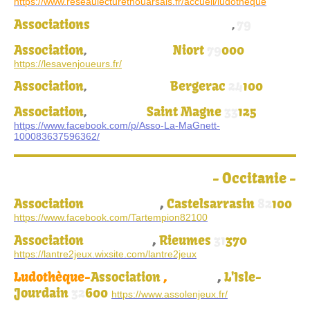
https://www.reseaulecturethouarsais.fr/accueil/ludotheque
Associations
membres collectif FLIP
79
,
Association
Niort
79
000
,
Les aven joueurs,
https://lesavenjoueurs.fr/
Association
Bergerac
24
100
,
Mages pourpres,
Association
Saint Magne
33
125
,
La Magnett,
https://www.facebook.com/p/Asso-La-MaGnett-
100083637596362/
-
Occitanie
-
Association
Tartem'Pion
,
Castelsarrasin
82
100
https://www.facebook.com/Tartempion82100
Association
,
Rieumes
31
370
L'Antre 2 jeux
https://lantre2jeux.wixsite.com/lantre2jeux
Ludothèque-
Association
,
,
L'Isle-
L'En-Jeux
Jourdain
32
600
https://www.assolenjeux.fr/