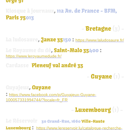
orge 91
Kiosque à journaux
,
112 Av. de France - BFM,
Paris 75
013
-
Bretagne
(3) -
La ludosaure
,
Janze 35
150
:
https://www.laludosaure.fr/
Le Royaume du dé
,
Saint-Malo 35
400
:
https://www.leroyaumedude.fr/
Cardasse
,
Pleneuf val andré 35
-
Guyane
(1) -
Guyajeux
,
Guyane
:
https://www.facebook.com/p/Guyajeux-Guyane-
100057331994744/?locale=fr_FR
-
Luxembourg
(1) -
Le Réservoir
,
30 Grand-Rue, 1660
Ville-Haute
:
Luxembourg
https://www.lereservoir.lu/catalogue-recherche-