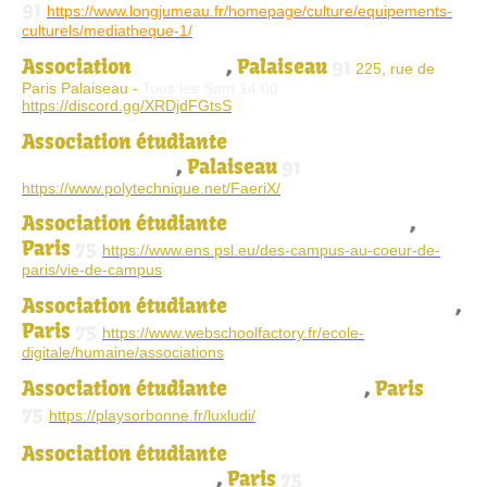
91
https://www.longjumeau.fr/homepage/culture/equipements-
culturels/mediatheque-1/
Association
A vos dès
,
Palaiseau
91
225, rue de
Paris Palaiseau -
Tous les Sam 14:00
https://discord.gg/XRDjdFGtsS
Association
étudiante
Faerix de l'Ecole
Polytechnique X
,
Palaiseau
91
https://www.polytechnique.net/FaeriX/
Association
étudiante
de l'Ecole ENS ULM
,
Paris
75
https://www.ens.psl.eu/des-campus-au-coeur-de-
paris/vie-de-campus
Association
étudiante
de la WebschoolFactory
,
Paris
75
https://www.webschoolfactory.fr/ecole-
digitale/humaine/associations
Association
étudiante
PlaySorbonne
,
Paris
75
https://playsorbonne.fr/luxludi/
Association
étudiante
de l'Ecole Centrale
d'Eléctronique (ECE)
,
Paris
75