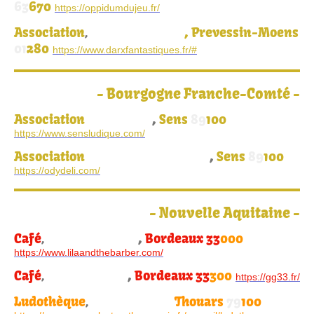
63
670
https://oppidumdujeu.fr/
Association
, Prevessin-Moens
,
DARX-Fantastiques
01
280
https://www.darxfantastiques.fr/#
-
Bourgogne Franche-Comté
-
Association
,
Sens
89
100
Sens Ludique
https://www.sensludique.com/
Association
,
Sens
89
100
L'Odyssée de l'Imaginaire
https://odydeli.com/
-
Nouvelle Aquitaine
-
Café
,
Bordeaux 33
000
,
Lila and the Barber
https://www.lilaandthebarber.com/
Café
,
Bordeaux 33
300
,
Gagnant gagnant
https://gg33.fr/
Ludothèque
Thouars
79
100
,
Planète des jeux,