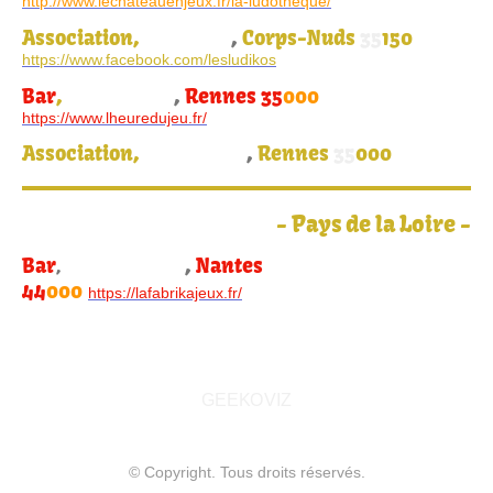
http://www.lechateauenjeux.fr/la-ludotheque/
Association,
,
Corps-Nuds
35
150
Les Ludikos
https://www.facebook.com/lesludikos
Bar
,
,
Rennes 35
000
L'heure du jeu
https://www.lheuredujeu.fr/
Association,
,
Rennes
35
000
Toile Ludique
-
Pays de la Loire
-
Bar
,
Nantes
,
La Fabrik à Jeux
44
000
https://lafabrikajeux.fr/
GEEKOVIZ
© Copyright. Tous droits réservés.