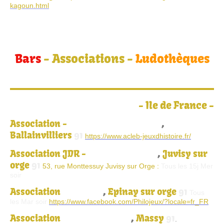
kagoun.html
Bars
- Associations -
Ludothèques
-
Ile de France -
Association -
Acleb Jeux d'histoire
,
Ballainvilliers
91
https://www.acleb-jeuxdhistoire.fr/
Association JDR -
Les Dès traqués
,
Juvisy sur
orge
91
53, rue Monttessuy Juvisy sur Orge :
Tous les 15j Mer
soir
Association
Phîlojeux
,
Epinay sur orge
91
Tous
les Mar soir
https://www.facebook.com/Philojeux/?locale=fr_FR
Association
Ludo-Pinocchio
,
Massy
91
.