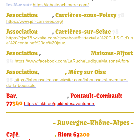
les Mar soir
https://laboiteachimere.com/
Association
FLEP
,
Carrières-sous-Poissy
78
https://www.jdr-carrieres.org/
Association
CJSC
,
Carrières-sur-Seine
78
https://cjsc78.wixsite.com/cjsc/about#:~:text=Le%20C.J.S.C,d'un
e%20centaine%20de%20jeux.
Association
,
La Ruche Ludique
Maisons-Alfort
94
https://www.facebook.com/LaRucheLudiqueMaisonsAlfort/
Association
, Méry sur Oise
,
La Boussole
95
https://laboussoleasso.wixsite.com/laboussole/l-aventure-
de-la-boussole
Bar
,
Pontault-Combault
,
Guilde des aventuriers
77
340
https://linktr.ee/guildedesaventuriers
-
Auvergne-Rhône-Alpes
-
Café
,
Riom 63
200
,
La Vache Carrée